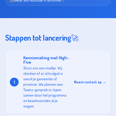
Bekijk alle resultaten in de bundel
→
Stappen tot lancering
🚀
Kennismaking met High-
Five
Stuur ons een mailtje. Wij
checken of er al budget is
vanuit je gemeente of
1
Neem contact op →
provincie. We plannen een
Teams-gesprek in, lopen
samen door het programma
en beantwoorden al je
vragen.