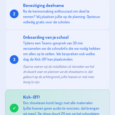
Bevestiging deelname
Na de kennismaking enthousiast om deel te
2
nemen? Wij plaatsen jullie op de planning. Opnieuw:
volledig gratis voor de scholen.
Onboarding van je school
Tijdens een Teams-gesprek van 30 min
verzamelen we de schoolinfo die we nodig hebben
om alles op te zetten. We bespreken ook welke
dag de Kick-Off kan plaatsvinden.
3
Daarna voeren wij de installaties uit, bereiden we het
drukwerk voor en plannen we de showteams in, dat
gebeurt op de achtergrond, jullie hoeven er niet mee
bezig te zijn.
Kick-Off!
Ons showteam komt langs met alle materialen
✓
(jullie hoeven geen audio te voorzien, dat brengen
wij mee). De show duurt 20 min op het schoolplein