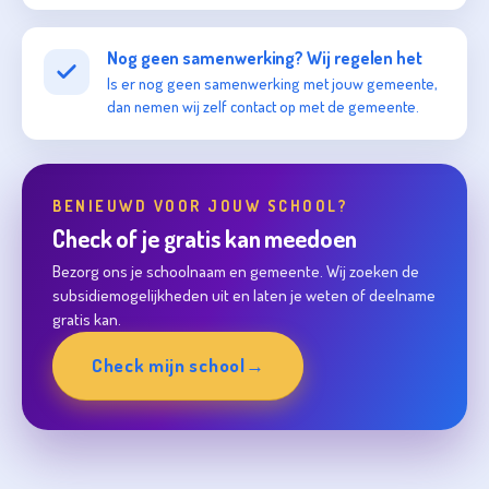
Nog geen samenwerking? Wij regelen het
Is er nog geen samenwerking met jouw gemeente,
dan nemen wij zelf contact op met de gemeente.
BENIEUWD VOOR JOUW SCHOOL?
Check of je gratis kan meedoen
Bezorg ons je schoolnaam en gemeente. Wij zoeken de
subsidiemogelijkheden uit en laten je weten of deelname
gratis kan.
Check mijn school
→