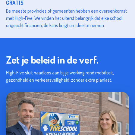
GRATIS
De meeste provincies of gemeenten hebben een overeenkomst
met High-Five. We vinden het uiterst belangrijk dat elke school,
ongeacht financiën, de kans krijgt om deel te nemen.
Zet je beleid in de verf.
High-Five sluit naadloos aan bij je werking rond mobiliteit,
gezondheid en verkeersveiligheid, zonder extra planlast.