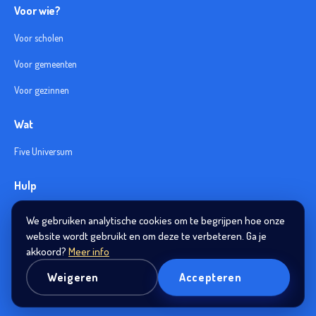
Voor wie?
Voor scholen
Voor gemeenten
Voor gezinnen
Wat
Five Universum
Hulp
Veelgestelde vragen
We gebruiken analytische cookies om te begrijpen hoe onze
website wordt gebruikt en om deze te verbeteren. Ga je
Helpdesk
akkoord?
Meer info
Weigeren
Accepteren
© 2026 High-Five
Privacy
Cookies