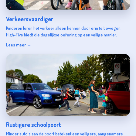
Verkeersvaardiger
Kinderen leren het verkeer alleen kennen door erin te bewegen.
High-Five biedt die dagelijkse oefening op een veilige manier.
Lees meer →
Rustigere schoolpoort
Minder auto's aan de poort betekent een veiligere, aangenamere