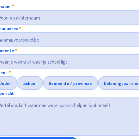
 naam
*
mailadres
*
meente
*
ben…
*
Ouder
School
Gemeente / provincie
Beloningspartne
bericht