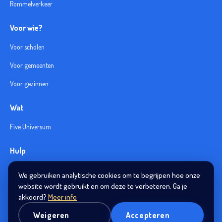
Rommelverkeer
Voor wie?
Voor scholen
Voor gemeenten
Voor gezinnen
Wat
Five Universum
Hulp
Veelgestelde vragen
We gebruiken analytische cookies om te begrijpen hoe onze
website wordt gebruikt en om deze te verbeteren. Ga je
Helpdesk
akkoord?
Meer info
Weigeren
Accepteren